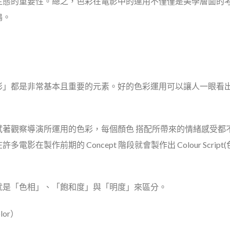
生態的重要性。總之，色彩在電影中的運用不僅僅是美學層面的
鳴。
彩」都是非常基本且重要的元素。好的色彩運用可以讓人一眼看
試著觀察導演所運用的色彩，每個顏色 搭配所帶來的情緒感受都
許多電影在製作前期的 Concept 階段就會製作出 Colour Sc
就是「色相」、「飽和度」與「明度」來區分。
olor）