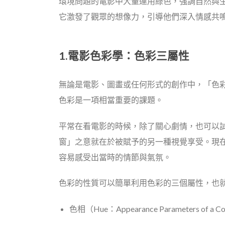
環境問題的電影中大量運用綠色，強調自然與
它激發了觀眾的想像力，引導他們深入情感共
1.電影色彩學
：色彩三屬性
無論是電影、圖畫或任何形式的創作中，「色
色彩是一項相當重要的課題。
平常在看電影的時候，除了關心劇情，也可以
窗」之意就在於被賦予的另一種視覺享受。
現在
容易感受出當時的情節與氣氛。
色彩的性質可以簡單利用色彩的三個屬性，也
色相（Hue：Appearance Parameters of a C