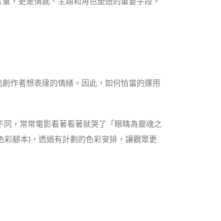
考量，更是情感、主題和角色塑造的重要手段，
出創作者想表達的情緒。因此，如何恰當的運用
不同，常常電影看著看著就哭了
「眼睛為靈魂之
ript(色彩腳本)，透過有計劃的色彩安排，讓觀眾更