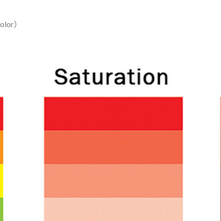
）
Color）