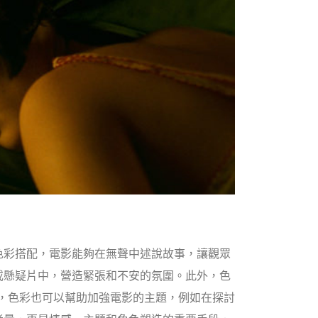
色彩搭配，電影能夠在無聲中述說故事，讓觀眾
或懸疑片中，營造緊張和不安的氛圍。此外，色
，色彩也可以幫助加強電影的主題，例如在探討