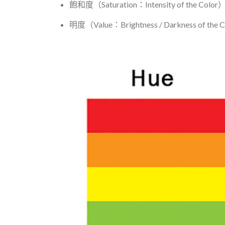
飽和度（Saturation：Intensity of the Color
明度（Value：Brightness / Darkness of the 