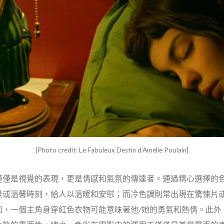
[Photo credit: Le Fabuleux Destin d’Amélie Poulain]
僅僅是視覺的表現，更是情感和氣氛的傳達者。通過精心選擇的
景或溫馨時刻，給人以溫暖和安慰；而冷色調則常出現在驚悚片
如，一個主角身穿紅色衣物可能意味著他/她的勇氣和熱情。此外