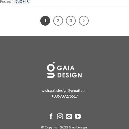
Posted in
影像觀點
1
2
3
wish.gaiadesign@gmail.com
+886989276517
© Copyright 2022 Gaia Design.